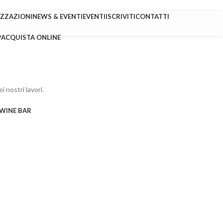
IZZAZIONI
NEWS & EVENTI
EVENTI
ISCRIVITI
CONTATTI
P
ACQUISTA ONLINE
i nostri lavori.
WINE BAR
Elettronica
Caliò Elettrodomestici