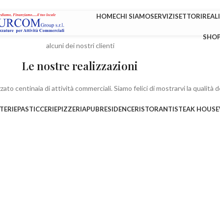
HOME
CHI SIAMO
SERVIZI
SETTORI
REAL
SHO
alcuni dei nostri clienti
Le nostre realizzazioni
ato centinaia di attività commerciali. Siamo felici di mostrarvi la qualità de
TERIE
PASTICCERIE
PIZZERIA
PUB
RESIDENCE
RISTORANTI
STEAK HOUSE
Negozi
nti
Emporio