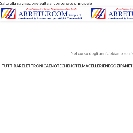
Salta alla navigazione
Salta al contenuto principale
Nel corso degli anni abbiamo realizz
TUTTI
BAR
ELETTRONICA
ENOTECHE
HOTEL
MACELLERIE
NEGOZI
PANET
acellerie
Macellerie
Macelleria Co
teak House
Cordovena