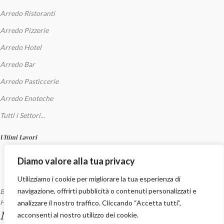
Arredo Ristoranti
Arredo Pizzerie
Arredo Hotel
Arredo Bar
Arredo Pasticcerie
Arredo Enoteche
Tutti i Settori...
Ultimi Lavori
Diamo valore alla tua privacy
Utilizziamo i cookie per migliorare la tua esperienza di
navigazione, offrirti pubblicità o contenuti personalizzati e
Bar
Hotel
analizzare il nostro traffico. Cliccando “Accetta tutti”,
Nopturna Capo d’Orlando
acconsenti al nostro utilizzo dei cookie.