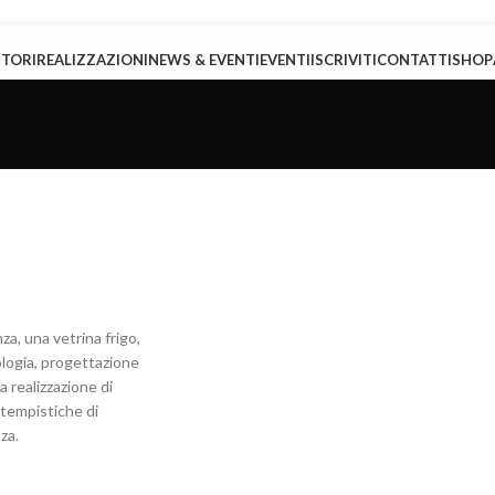
TTORI
REALIZZAZIONI
NEWS & EVENTI
EVENTI
ISCRIVITI
CONTATTI
SHOP
za, una vetrina frigo,
nologia, progettazione
a realizzazione di
 tempistiche di
za.