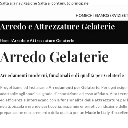
Salta alla navigazione
Salta al contenuto principale
HOME
CHI SIAMO
SERVIZI
SE
Arredo e Attrezzature Gelaterie
Home
/
Arredo e Attrezzature Gelaterie
Arredo Gelaterie
Arredamenti moderni, funzionali e di qualità per Gelaterie
Progettiamo ed installiamo
Arredamenti per Gelaterie.
Per ogni esigen
adattabile agli spazi e al grado di esposizione ad esso affidato. Alta tec
ed efficienza si intersecano con la
funzionalità delle attrezzature
per l
gelati, piccola e grande pasticceria: risparmio energetico, riduzione delle
preparazione ed incremento della qualità per un
Made in Italy
d’eccellen