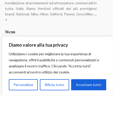
installazione di arredamenti ed attrezzature commerciali in
tutta Italia. Siamo fornitori ufficiali dei più prestigiosi
brand: Rational, Silko, Hiber, Italforni, Pavesi, Grossfillex
…
>
Menu
Home
Diamo valore alla tua privacy
Chi Siamo
Utilizziamo i cookie per migliorare la tua esperienza di
NEWS
navigazione, offrirti pubblicità o contenuti personalizzati e
News ed Eventi
analizzare il nostro traffico. Cliccando “Accetta tutti”,
Servizi
acconsenti al nostro utilizzo dei cookie.
Realizzazioni
Personalizza
Rifiuta tutto
Accettare tutto
Settori
Contatti
Servizi