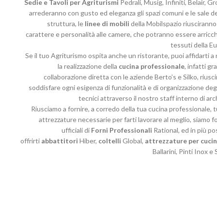
Sedie e Tavoli per Agriturismi
Pedrali, Musig, Infiniti, Belair, Gr
arrederanno con gusto ed eleganza gli spazi comuni e le sale de
struttura, le
linee di mobili
della Mobilspazio riusciranno
carattere e personalità alle camere, che potranno essere arricch
tessuti della E
Se il tuo Agriturismo ospita anche un ristorante, puoi affidarti a 
la realizzazione della
cucina professionale
, infatti gra
collaborazione diretta con le aziende Berto’s e Silko, riusc
soddisfare ogni esigenza di funzionalità e di organizzazione degl
tecnici attraverso il nostro staff interno di arch
Riusciamo a fornire, a corredo della tua cucina professionale, t
attrezzature necessarie per farti lavorare al meglio, siamo fo
ufficiali di
Forni Professionali
Rational, ed in più p
offrirti
abbattitori
Hiber,
coltelli
Global,
attrezzature per cuci
Ballarini, Pinti Inox e