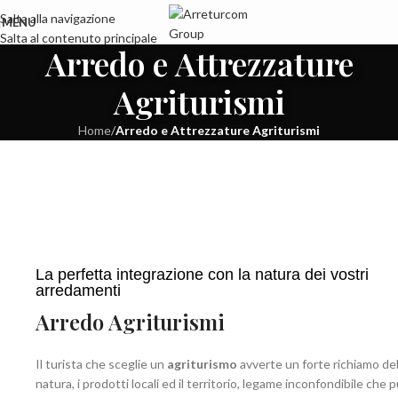
Salta alla navigazione
MENU
Salta al contenuto principale
Arredo e Attrezzature
Agriturismi
Home
/
Arredo e Attrezzature Agriturismi
La perfetta integrazione con la natura dei vostri
arredamenti
Arredo Agriturismi
Il turista che sceglie un
agriturismo
avverte un forte richiamo del
natura, i prodotti locali ed il territorio, legame inconfondibile che 