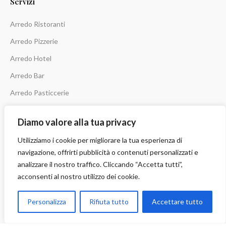
Servizi
Arredo Ristoranti
Arredo Pizzerie
Arredo Hotel
Arredo Bar
Arredo Pasticcerie
Arredo Enoteche
Diamo valore alla tua privacy
Tutti i Settori...
Utilizziamo i cookie per migliorare la tua esperienza di
Ultimi Lavori
navigazione, offrirti pubblicità o contenuti personalizzati e
analizzare il nostro traffico. Cliccando “Accetta tutti”,
acconsenti al nostro utilizzo dei cookie.
Bar
Hotel
Nopturna Capo d’Orlando
Personalizza
Rifiuta tutto
Accettare tutto