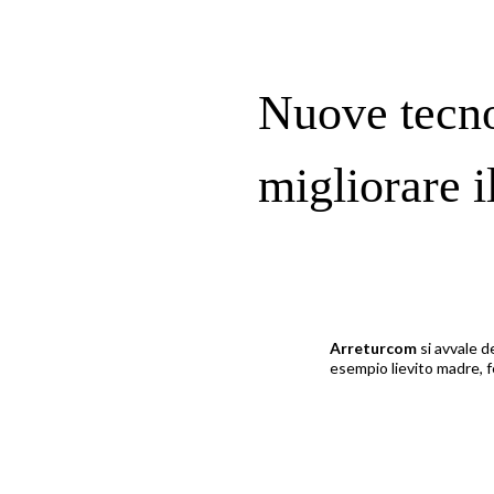
Nuove tecno
migliorare i
Arreturcom
si avvale d
esempio lievito madre, f