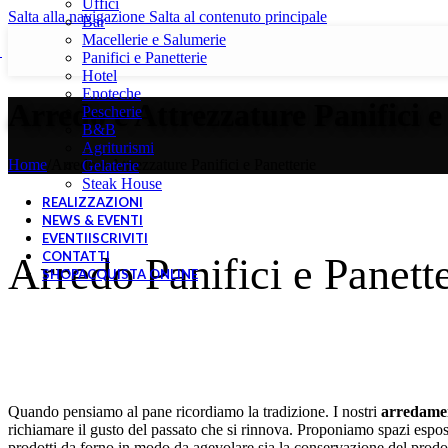
Uffici
Salta alla navigazione
Salta al contenuto principale
Bar
Macellerie e Salumerie
Panifici e Panetterie
Hotel
Enoteche
Arredo e Attrezzature Panifici e
Pescherie
B&B
Agriturismi
Home
/
Arredo e Attrezzature Panifici e Panetterie
Gelaterie
Steak House
REALIZZAZIONI
NEWS & EVENTI
EVENTI
ISCRIVITI
CONTATTI
Arredo Panifici e Panett
SHOP
ACQUISTA ONLINE
Quando pensiamo al pane ricordiamo la tradizione. I nostri
arredamen
richiamare il gusto del passato che si rinnova. Proponiamo spazi esposit
prodotti da forno in modo da agevolare sia la conservazione del prodot