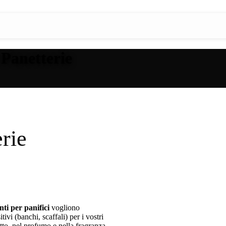
 Panetterie
erie
ti per panifici
vogliono
ivi (banchi, scaffali) per i vostri
to, nel profumo e nella fragranza,