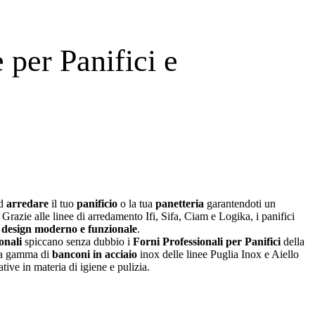
 per Panifici e
ed
arredare
il tuo
panificio
o la tua
panetteria
garantendoti un
. Grazie alle linee di arredamento Ifi, Sifa, Ciam e Logika, i panifici
n
design moderno e funzionale
.
onali
spiccano senza dubbio i
Forni Professionali per Panifici
della
pia gamma di
banconi in acciaio
inox delle linee Puglia Inox e Aiello
ative in materia di igiene e pulizia.