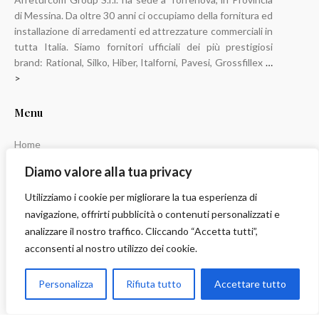
di Messina. Da oltre 30 anni ci occupiamo della fornitura ed
installazione di arredamenti ed attrezzature commerciali in
tutta Italia. Siamo fornitori ufficiali dei più prestigiosi
brand: Rational, Silko, Hiber, Italforni, Pavesi, Grossfillex
…
>
Menu
Home
Chi Siamo
Diamo valore alla tua privacy
NEWS
News ed Eventi
Utilizziamo i cookie per migliorare la tua esperienza di
navigazione, offrirti pubblicità o contenuti personalizzati e
Servizi
analizzare il nostro traffico. Cliccando “Accetta tutti”,
Realizzazioni
acconsenti al nostro utilizzo dei cookie.
Settori
Personalizza
Rifiuta tutto
Accettare tutto
Contatti